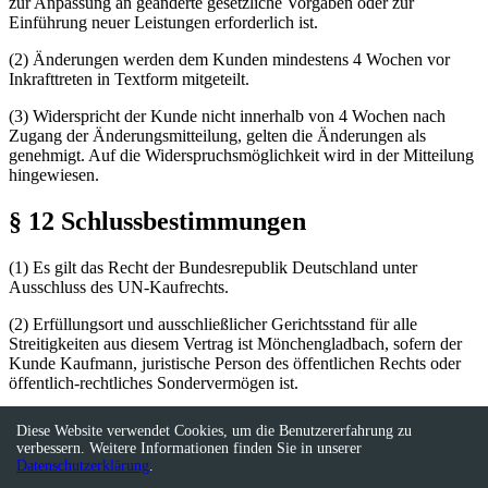
zur Anpassung an geänderte gesetzliche Vorgaben oder zur
Einführung neuer Leistungen erforderlich ist.
(2) Änderungen werden dem Kunden mindestens 4 Wochen vor
Inkrafttreten in Textform mitgeteilt.
(3) Widerspricht der Kunde nicht innerhalb von 4 Wochen nach
Zugang der Änderungsmitteilung, gelten die Änderungen als
genehmigt. Auf die Widerspruchsmöglichkeit wird in der Mitteilung
hingewiesen.
§ 12 Schlussbestimmungen
(1) Es gilt das Recht der Bundesrepublik Deutschland unter
Ausschluss des UN-Kaufrechts.
(2) Erfüllungsort und ausschließlicher Gerichtsstand für alle
Streitigkeiten aus diesem Vertrag ist Mönchengladbach, sofern der
Kunde Kaufmann, juristische Person des öffentlichen Rechts oder
öffentlich-rechtliches Sondervermögen ist.
(3) Sollten einzelne Bestimmungen dieser AGB unwirksam oder
Diese Website verwendet Cookies, um die Benutzererfahrung zu
undurchführbar sein, bleibt die Wirksamkeit der übrigen
verbessern. Weitere Informationen finden Sie in unserer
Bestimmungen unberührt.
Datenschutzerklärung
.